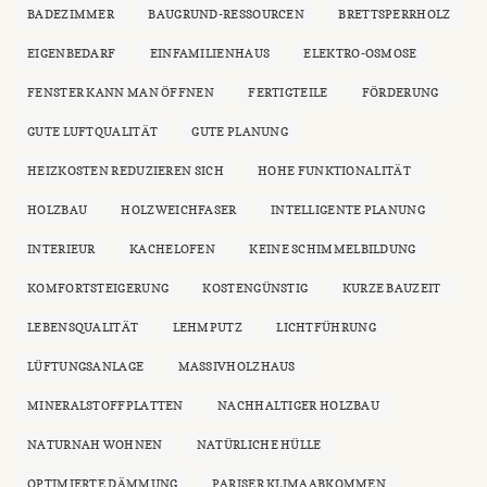
BADEZIMMER
BAUGRUND-RESSOURCEN
BRETTSPERRHOLZ
EIGENBEDARF
EINFAMILIENHAUS
ELEKTRO-OSMOSE
FENSTER KANN MAN ÖFFNEN
FERTIGTEILE
FÖRDERUNG
GUTE LUFTQUALITÄT
GUTE PLANUNG
HEIZKOSTEN REDUZIEREN SICH
HOHE FUNKTIONALITÄT
HOLZBAU
HOLZWEICHFASER
INTELLIGENTE PLANUNG
INTERIEUR
KACHELOFEN
KEINE SCHIMMELBILDUNG
KOMFORTSTEIGERUNG
KOSTENGÜNSTIG
KURZE BAUZEIT
LEBENSQUALITÄT
LEHMPUTZ
LICHTFÜHRUNG
LÜFTUNGSANLAGE
MASSIVHOLZHAUS
MINERALSTOFFPLATTEN
NACHHALTIGER HOLZBAU
NATURNAH WOHNEN
NATÜRLICHE HÜLLE
OPTIMIERTE DÄMMUNG
PARISER KLIMAABKOMMEN