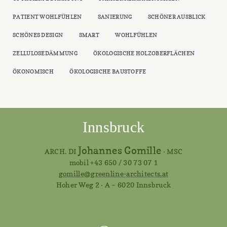
PATIENT WOHLFÜHLEN
SANIERUNG
SCHÖNER AUSBLICK
SCHÖNES DESIGN
SMART
WOHLFÜHLEN
ZELLULOSEDÄMMUNG
ÖKOLOGISCHE HOLZOBERFLÄCHEN
ÖKONOMISCH
ÖKOLOGISCHE BAUSTOFFE
Innsbruck
Johannes Gomille
ARCH. DI
· MSC
mobil +43 650 / 30 73 07 1
gomille@greenline-architects.at
Hoher Weg 2 · A – 6020 Innsbruck