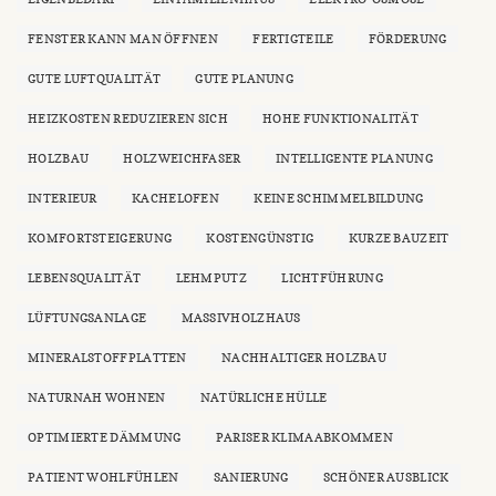
FENSTER KANN MAN ÖFFNEN
FERTIGTEILE
FÖRDERUNG
GUTE LUFTQUALITÄT
GUTE PLANUNG
HEIZKOSTEN REDUZIEREN SICH
HOHE FUNKTIONALITÄT
HOLZBAU
HOLZWEICHFASER
INTELLIGENTE PLANUNG
INTERIEUR
KACHELOFEN
KEINE SCHIMMELBILDUNG
KOMFORTSTEIGERUNG
KOSTENGÜNSTIG
KURZE BAUZEIT
LEBENSQUALITÄT
LEHMPUTZ
LICHTFÜHRUNG
LÜFTUNGSANLAGE
MASSIVHOLZHAUS
MINERALSTOFFPLATTEN
NACHHALTIGER HOLZBAU
NATURNAH WOHNEN
NATÜRLICHE HÜLLE
OPTIMIERTE DÄMMUNG
PARISER KLIMAABKOMMEN
PATIENT WOHLFÜHLEN
SANIERUNG
SCHÖNER AUSBLICK