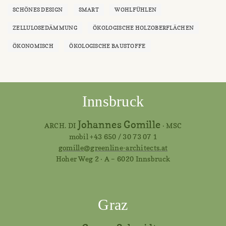
SCHÖNES DESIGN
SMART
WOHLFÜHLEN
ZELLULOSEDÄMMUNG
ÖKOLOGISCHE HOLZOBERFLÄCHEN
ÖKONOMISCH
ÖKOLOGISCHE BAUSTOFFE
Innsbruck
Johannes Gomille
ARCH. DI
· MSC
mobil +43 650 / 30 73 07 1
gomille@greenline-architects.at
Hoher Weg 2 · A – 6020 Innsbruck
Graz