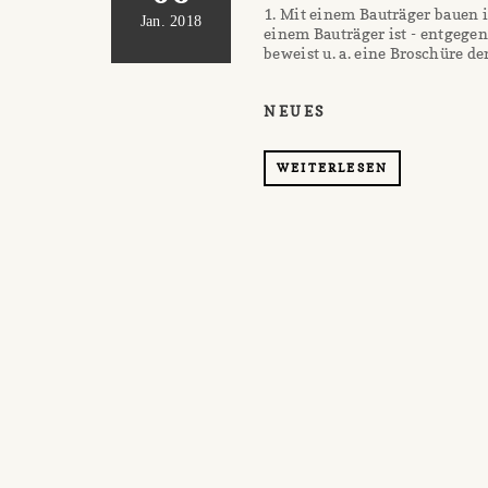
1. Mit einem Bauträger bauen i
Jan. 2018
einem Bauträger ist - entgege
beweist u. a. eine Broschüre der
NEUES
WEITERLESEN