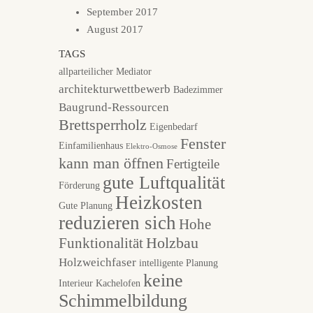
September 2017
August 2017
TAGS
allparteilicher Mediator
architekturwettbewerb
Badezimmer
Baugrund-Ressourcen
Brettsperrholz
Eigenbedarf
Fenster
Einfamilienhaus
Elektro-Osmose
kann man öffnen
Fertigteile
gute Luftqualität
Förderung
Heizkosten
Gute Planung
reduzieren sich
Hohe
Holzbau
Funktionalität
Holzweichfaser
intelligente Planung
keine
Interieur
Kachelofen
Schimmelbildung