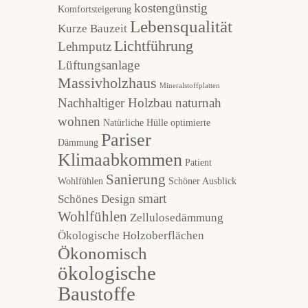
kostengünstig
Komfortsteigerung
Lebensqualität
Kurze Bauzeit
Lichtführung
Lehmputz
Lüftungsanlage
Massivholzhaus
Mineralstoffplatten
Nachhaltiger Holzbau
naturnah
wohnen
Natürliche Hülle
optimierte
Pariser
Dämmung
Klimaabkommen
Patient
Sanierung
Wohlfühlen
Schöner Ausblick
smart
Schönes Design
Wohlfühlen
Zellulosedämmung
Ökologische Holzoberflächen
Ökonomisch
ökologische
Baustoffe