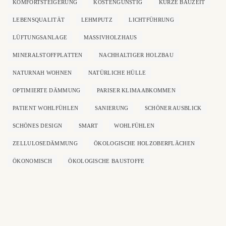
KOMFORTSTEIGERUNG
KOSTENGÜNSTIG
KURZE BAUZEIT
LEBENSQUALITÄT
LEHMPUTZ
LICHTFÜHRUNG
LÜFTUNGSANLAGE
MASSIVHOLZHAUS
MINERALSTOFFPLATTEN
NACHHALTIGER HOLZBAU
NATURNAH WOHNEN
NATÜRLICHE HÜLLE
OPTIMIERTE DÄMMUNG
PARISER KLIMAABKOMMEN
PATIENT WOHLFÜHLEN
SANIERUNG
SCHÖNER AUSBLICK
SCHÖNES DESIGN
SMART
WOHLFÜHLEN
ZELLULOSEDÄMMUNG
ÖKOLOGISCHE HOLZOBERFLÄCHEN
ÖKONOMISCH
ÖKOLOGISCHE BAUSTOFFE