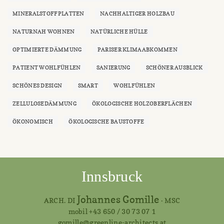
MINERALSTOFFPLATTEN
NACHHALTIGER HOLZBAU
NATURNAH WOHNEN
NATÜRLICHE HÜLLE
OPTIMIERTE DÄMMUNG
PARISER KLIMAABKOMMEN
PATIENT WOHLFÜHLEN
SANIERUNG
SCHÖNER AUSBLICK
SCHÖNES DESIGN
SMART
WOHLFÜHLEN
ZELLULOSEDÄMMUNG
ÖKOLOGISCHE HOLZOBERFLÄCHEN
ÖKONOMISCH
ÖKOLOGISCHE BAUSTOFFE
Innsbruck
Johannes Gomille
ARCH. DI
· MSC
mobil +43 650 / 30 73 07 1
gomille@greenline-architects.at