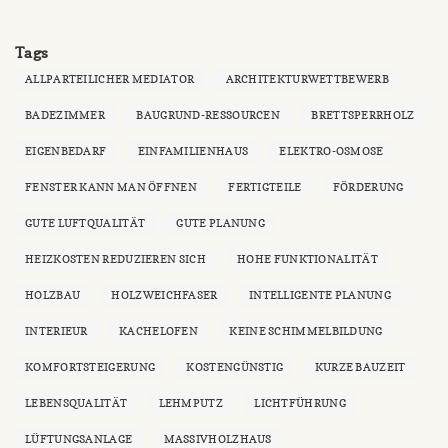
Tags
ALLPARTEILICHER MEDIATOR
ARCHITEKTURWETTBEWERB
BADEZIMMER
BAUGRUND-RESSOURCEN
BRETTSPERRHOLZ
EIGENBEDARF
EINFAMILIENHAUS
ELEKTRO-OSMOSE
FENSTER KANN MAN ÖFFNEN
FERTIGTEILE
FÖRDERUNG
GUTE LUFTQUALITÄT
GUTE PLANUNG
HEIZKOSTEN REDUZIEREN SICH
HOHE FUNKTIONALITÄT
HOLZBAU
HOLZWEICHFASER
INTELLIGENTE PLANUNG
INTERIEUR
KACHELOFEN
KEINE SCHIMMELBILDUNG
KOMFORTSTEIGERUNG
KOSTENGÜNSTIG
KURZE BAUZEIT
LEBENSQUALITÄT
LEHMPUTZ
LICHTFÜHRUNG
LÜFTUNGSANLAGE
MASSIVHOLZHAUS