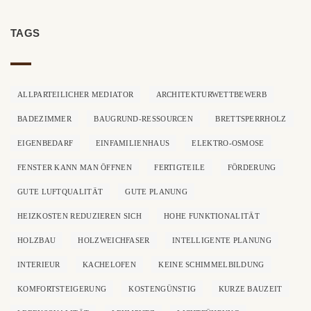
TAGS
ALLPARTEILICHER MEDIATOR
ARCHITEKTURWETTBEWERB
BADEZIMMER
BAUGRUND-RESSOURCEN
BRETTSPERRHOLZ
EIGENBEDARF
EINFAMILIENHAUS
ELEKTRO-OSMOSE
FENSTER KANN MAN ÖFFNEN
FERTIGTEILE
FÖRDERUNG
GUTE LUFTQUALITÄT
GUTE PLANUNG
HEIZKOSTEN REDUZIEREN SICH
HOHE FUNKTIONALITÄT
HOLZBAU
HOLZWEICHFASER
INTELLIGENTE PLANUNG
INTERIEUR
KACHELOFEN
KEINE SCHIMMELBILDUNG
KOMFORTSTEIGERUNG
KOSTENGÜNSTIG
KURZE BAUZEIT