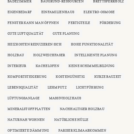
BADEZIMMER
BAUGRUND-RESSOURCEN
BRETTSPERRHOLZ
EIGENBEDARF
EINFAMILIENHAUS
ELEKTRO-OSMOSE
FENSTER KANN MAN ÖFFNEN
FERTIGTEILE
FÖRDERUNG
GUTE LUFTQUALITÄT
GUTE PLANUNG
HEIZKOSTEN REDUZIEREN SICH
HOHE FUNKTIONALITÄT
HOLZBAU
HOLZWEICHFASER
INTELLIGENTE PLANUNG
INTERIEUR
KACHELOFEN
KEINE SCHIMMELBILDUNG
KOMFORTSTEIGERUNG
KOSTENGÜNSTIG
KURZE BAUZEIT
LEBENSQUALITÄT
LEHMPUTZ
LICHTFÜHRUNG
LÜFTUNGSANLAGE
MASSIVHOLZHAUS
MINERALSTOFFPLATTEN
NACHHALTIGER HOLZBAU
NATURNAH WOHNEN
NATÜRLICHE HÜLLE
OPTIMIERTE DÄMMUNG
PARISER KLIMAABKOMMEN