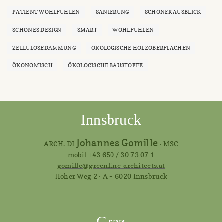
PATIENT WOHLFÜHLEN
SANIERUNG
SCHÖNER AUSBLICK
SCHÖNES DESIGN
SMART
WOHLFÜHLEN
ZELLULOSEDÄMMUNG
ÖKOLOGISCHE HOLZOBERFLÄCHEN
ÖKONOMISCH
ÖKOLOGISCHE BAUSTOFFE
Innsbruck
Johannes Gomille
ARCH. DI
· MSC
mobil +43 650 / 30 73 07 1
gomille@greenline-architects.at
Hoher Weg 2 · A – 6020 Innsbruck
Graz