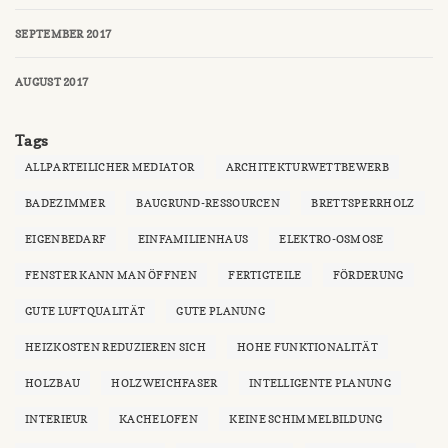
SEPTEMBER 2017
AUGUST 2017
Tags
ALLPARTEILICHER MEDIATOR
ARCHITEKTURWETTBEWERB
BADEZIMMER
BAUGRUND-RESSOURCEN
BRETTSPERRHOLZ
EIGENBEDARF
EINFAMILIENHAUS
ELEKTRO-OSMOSE
FENSTER KANN MAN ÖFFNEN
FERTIGTEILE
FÖRDERUNG
GUTE LUFTQUALITÄT
GUTE PLANUNG
HEIZKOSTEN REDUZIEREN SICH
HOHE FUNKTIONALITÄT
HOLZBAU
HOLZWEICHFASER
INTELLIGENTE PLANUNG
INTERIEUR
KACHELOFEN
KEINE SCHIMMELBILDUNG