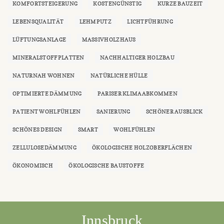
KOMFORTSTEIGERUNG
KOSTENGÜNSTIG
KURZE BAUZEIT
LEBENSQUALITÄT
LEHMPUTZ
LICHTFÜHRUNG
LÜFTUNGSANLAGE
MASSIVHOLZHAUS
MINERALSTOFFPLATTEN
NACHHALTIGER HOLZBAU
NATURNAH WOHNEN
NATÜRLICHE HÜLLE
OPTIMIERTE DÄMMUNG
PARISER KLIMAABKOMMEN
PATIENT WOHLFÜHLEN
SANIERUNG
SCHÖNER AUSBLICK
SCHÖNES DESIGN
SMART
WOHLFÜHLEN
ZELLULOSEDÄMMUNG
ÖKOLOGISCHE HOLZOBERFLÄCHEN
ÖKONOMISCH
ÖKOLOGISCHE BAUSTOFFE
Innsbruck